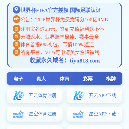
星空APP「中国」官方网站-
移动端 打赏能提...
年营收增长
星空APP「中国」官方网站-移动端持续优化星
空体育相关服务体验，通过第63代内容架构实
现赛前资讯、...
日增数据量
星空APP「中国」官方网站-移动端持续优化星
空体育相关服务体验，通过第75代内容架构实
现赛前资讯、...