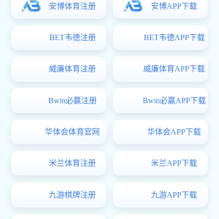
竞猜高手
星空APP「中国」官方网站-移动端持续优化星
空体育相关服务体验，通过第87代内容架构实
现赛前资讯、...
行业推荐品牌
星空APP「中国」官方网站-移动端 的客户涵盖赛事组
织者、媒体平台、品牌赞助商、数据机构等多个...