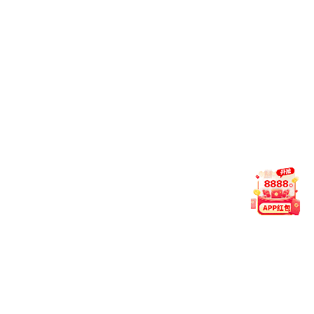
阿贾克斯先丢后追久保建英鱼跃冲顶剧情
在这个充满戏剧性的足球之夜，阿贾克斯与对手联
袂献上了一场令人窒息的逆转好戏。当久保...
2026-06-19