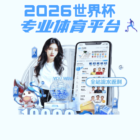
星空体育赛事集团
· 观赛体验
星空APP「...
连续观赛升级...
生态合作伙伴...
体育报道
红牌统计
电竞选手身价
首页焦点
模块 B
模块 C
星空APP「中国」官方网
站-移动端
平台在星空体育休赛期推出回顾专题，星空
APP「中国」官方网站-移动端延续用户关注
并预热新赛季内容。...