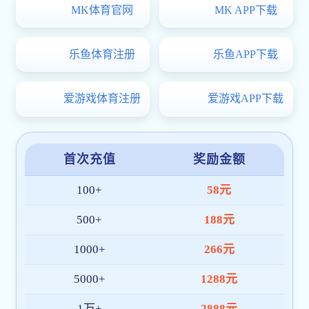
成功识别率
我们深知，客户的信任来之不易，星空APP「中国」官
方网站-移动端 始终以诚相待，不做过度承诺。...
个性定制订阅
星空APP「中国」官方网站-移动端 隐私政策说明个人
信息存储期限的确定标准，用户清晰知晓。...
球迷投稿，星空APP「中国」官方网站-移动端
让每个声音被听见...
话题关注，星空APP「中国」官方网站-移动端
只刷你关心的
听听他们为什么选 星空APP「中国」官方网站-